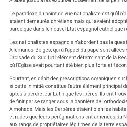
Arabes jusqu’à les expulser totalement de la pénins
Le paradoxe du point de vue nationaliste est qu’il 
étaient demeurés chrétiens mais qui avaient adopté l
parce que dans le nouvel Etat espagnol catholique rec
Les nationalistes espagnols n’abordent pas la quest
Allemands, Belges, qui à l’appel du pape sont allée
Croisade du Sud fut l’élément déterminant de la Recon
où l’Eglise avait pourtant été bien plus forte et féco
Pourtant, en dépit des prescriptions coraniques sur 
si cette inimitié constitue l’autre élément principal
aptes à perdre leur Latin que les Ibères. Ils ont trou
de finir par se ranger sous la bannière de l’orthodox
Almohade. Mais les Berbères étaient bien les habita
et rudes que leurs pérégrinations ont amenées du No
aux rangs de propriétaires légitimes de la terre espa