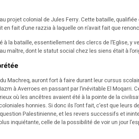
u projet colonial de Jules Ferry. Cette bataille, qualifiée
 en fait d’une razzia à laquelle on n’avait fait que reno
é à la bataille, essentiellement des clercs de l’Eglise, y
au maître, dont le statut social chez les siens était à l’or
prétée
u Machreq, auront fort à faire durant leur cursus scolai
 Hazm à Averroes en passant par l’inévitable El Moqarri. Ce
orieux où les ancêtres avaient été à la pointe de la civil
oloniales honnies. Si donc ils l’ont fait, c’est que leurs
 la question Palestinienne, et les revers successifs et i
s inquiétante, celle de la possibilité de voir un jour l