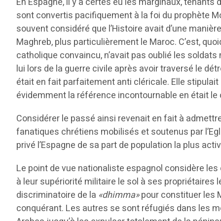
En Espagne, il y a certes eu les marginaux, tenants du
sont convertis pacifiquement à la foi du prophète Mo
souvent considéré que l’Histoire avait d’une manière 
Maghreb, plus particulièrement le Maroc. C’est, quoiq
catholique convaincu, n’avait pas oublié les solda
lui lors de la guerre civile après avoir traversé le dé
était en fait parfaitement anti cléricale. Elle stipu
évidemment la référence incontournable en était le
Considérer le passé ainsi revenait en fait à admet
fanatiques chrétiens mobilisés et soutenus par l’Eg
privé l’Espagne de sa part de population la plus active
Le point de vue nationaliste espagnol considère les
à leur supériorité militaire le sol à ses propriétair
discriminatoire de la
«dhimma»
pour constituer les 
conquérant. Les autres se sont réfugiés dans les m