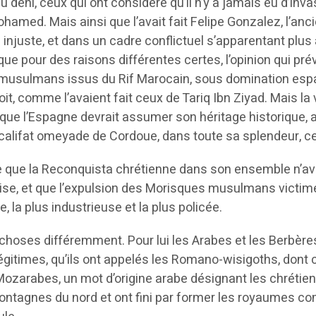
 déni, ceux qui ont considéré qu’il n’y a jamais eu d’invas
hamed. Mais ainsi que l’avait fait Felipe Gonzalez, l’anc
injuste, et dans un cadre conflictuel s’apparentant plus à
ue pour des raisons différentes certes, l’opinion qui pré
ts musulmans issus du Rif Marocain, sous domination esp
troit, comme l’avaient fait ceux de Tariq Ibn Ziyad. Mais l
lait que l’Espagne devrait assumer son héritage historique
 califat omeyade de Cordoue, dans toute sa splendeur, 
tre que la Reconquista chrétienne dans son ensemble n’av
lise, et que l’expulsion des Morisques musulmans victimes
, la plus industrieuse et la plus policée.
 choses différemment. Pour lui les Arabes et les Berbère
es légitimes, qu’ils ont appelés les Romano-wisigoths, do
Mozarabes, un mot d’origine arabe désignant les chrétien
ontagnes du nord et ont fini par former les royaumes c