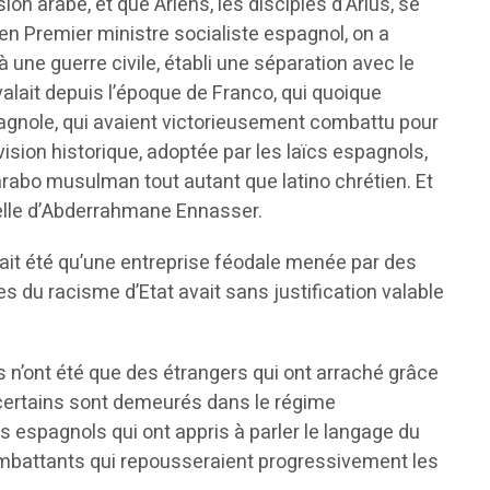
ion arabe, et que Ariens, les disciples d’Arius, se
ien Premier ministre socialiste espagnol, on a
 une guerre civile, établi une séparation avec le
valait depuis l’époque de Franco, qui quoique
agnole, qui avaient victorieusement combattu pour
a vision historique, adoptée par les laïcs espagnols,
, arabo musulman tout autant que latino chrétien. Et
celle d’Abderrahmane Ennasser.
ait été qu’une entreprise féodale menée par des
 du racisme d’Etat avait sans justification valable
s n’ont été que des étrangers qui ont arraché grâce
nt certains sont demeurés dans le régime
s espagnols qui ont appris à parler le langage du
ombattants qui repousseraient progressivement les