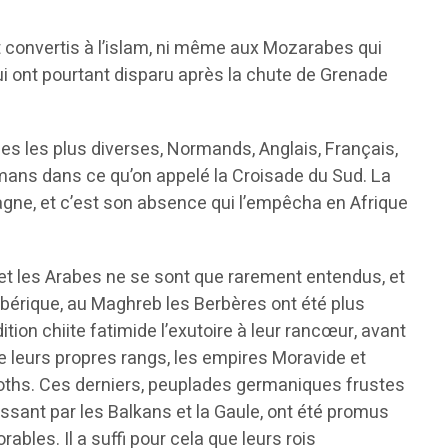
t convertis à l’islam, ni même aux Mozarabes qui
ui ont pourtant disparu après la chute de Grenade
es les plus diverses, Normands, Anglais, Français,
lmans dans ce qu’on appelé la Croisade du Sud. La
spagne, et c’est son absence qui l’empêcha en Afrique
s et les Arabes ne se sont que rarement entendus, et
e ibérique, au Maghreb les Berbères ont été plus
ition chiite fatimide l’exutoire à leur rancœur, avant
 de leurs propres rangs, les empires Moravide et
igoths. Ces derniers, peuplades germaniques frustes
ssant par les Balkans et la Gaule, ont été promus
bles. Il a suffi pour cela que leurs rois