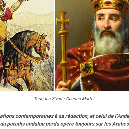
Tariq Ibn Ziyad / Charles Martel.
upations contemporaines à sa rédaction, et celui de l’And
r du paradis andalou perdu opère toujours sur les Arab