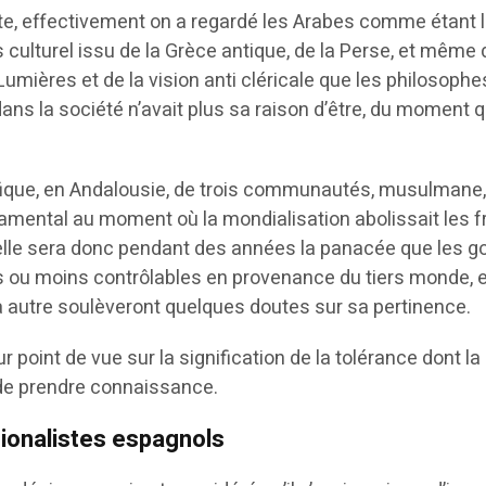
, effectivement on a regardé les Arabes comme étant les
s culturel issu de la Grèce antique, de la Perse, et même d
Lumières et de la vision anti cléricale que les philosophe
 dans la société n’avait plus sa raison d’être, du moment
ifique, en Andalousie, de trois communautés, musulmane,
mental au moment où la mondialisation abolissait les fron
urielle sera donc pendant des années la panacée que les 
 ou moins contrôlables en provenance du tiers monde, e
 à autre soulèveront quelques doutes sur sa pertinence.
 point de vue sur la signification de la tolérance dont l
 de prendre connaissance.
tionalistes espagnols