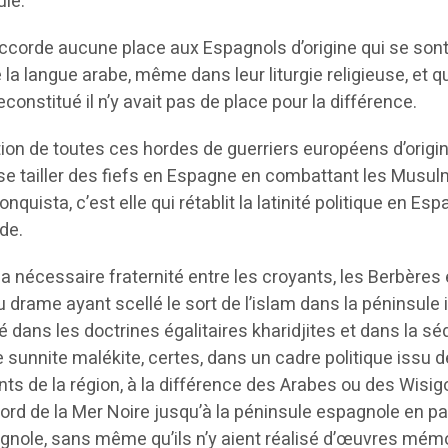
ule.
n’accorde aucune place aux Espagnols d’origine qui se son
a langue arabe, même dans leur liturgie religieuse, et q
onstitué il n’y avait pas de place pour la différence.
ion de toutes ces hordes de guerriers européens d’origin
s se tailler des fiefs en Espagne en combattant les Musu
quista, c’est elle qui rétablit la latinité politique en E
nde.
la nécessaire fraternité entre les croyants, les Berbère
 du drame ayant scellé le sort de l’islam dans la péninsul
vé dans les doctrines égalitaires kharidjites et dans la séd
ie sunnite malékite, certes, dans un cadre politique issu
nts de la région, à la différence des Arabes ou des Wis
rd de la Mer Noire jusqu’à la péninsule espagnole en pa
gnole, sans même qu’ils n’y aient réalisé d’œuvres mémora