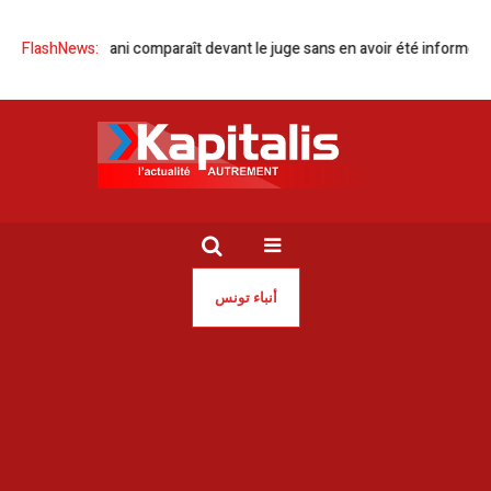
Sonia Dahmani comparaît devant le juge sans en avoir été informée
FlashNews:
أنباء تونس