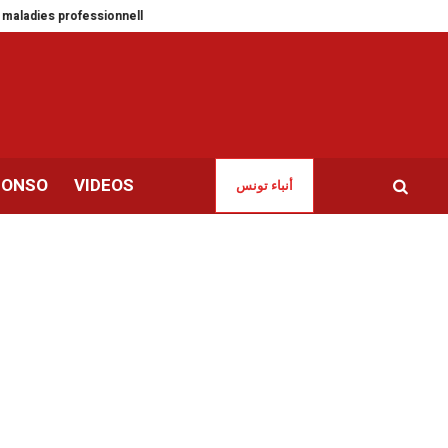
fessionnelles en hausse de 25 %
Football | L’Espérance à l’heure des choix 
CONSO
VIDEOS
أنباء تونس