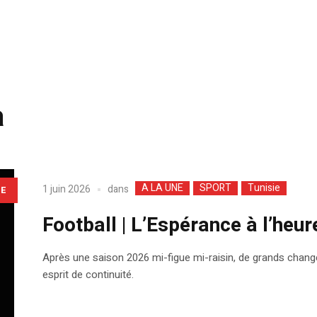
a
A LA UNE
SPORT
Tunisie
dans
1 juin 2026
LE
Football | L’Espérance à l’heure
Après une saison 2026 mi-figue mi-raisin, de grands chan
esprit de continuité.