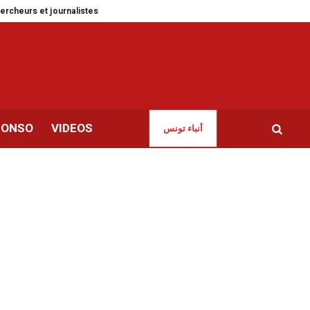
urs et journalistes
Tunisie | Le déficit commercial poursuit son glisseme
CONSO
VIDEOS
أنباء تونس