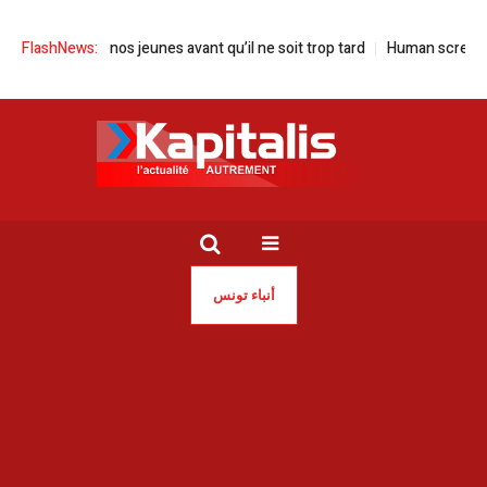
| Sauvons nos jeunes avant qu’il ne soit trop tard
FlashNews:
Human screen festiva
أنباء تونس