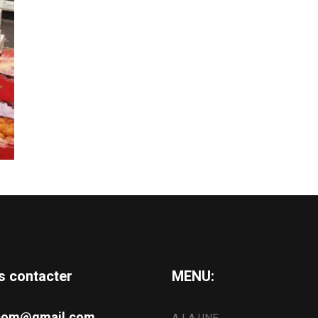
s contacter
MENU:
s.com@gmail.com