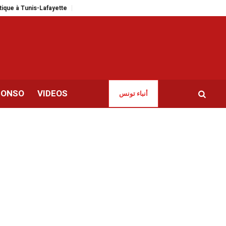
à Tunis-Lafayette
Des Tunisiens à l’étranger dénoncent «la dégradation de
CONSO
VIDEOS
أنباء تونس