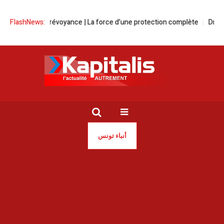
FlashNews:
Globale Prévoyance | La force d’une protection complète
Drogue |
أنباء تونس