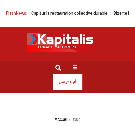
FlashNews:
Tunisie | Cap sur la restauration collective durable
Bizerte honor
أنباء تونس
Accueil
»
Joud