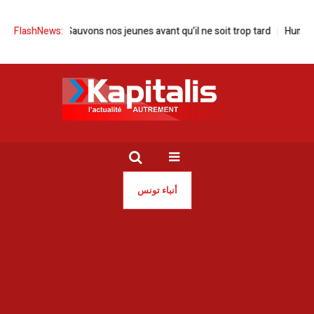
FlashNews:
Drogue | Sauvons nos jeunes avant qu’il ne soit trop tard
Human scr
أنباء تونس