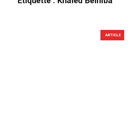
Étiquette :
Khaled Belhiba
ARTICLE