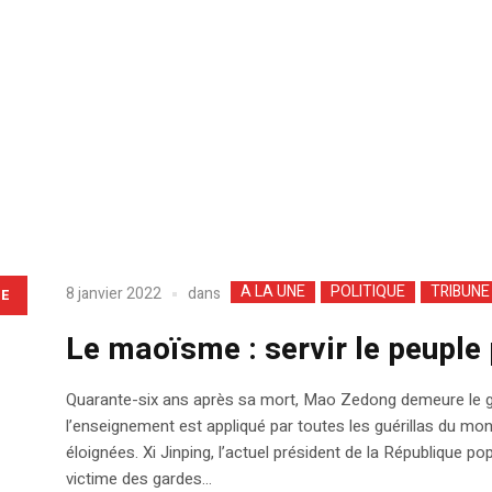
A LA UNE
POLITIQUE
TRIBUNE
dans
8 janvier 2022
LE
Le maoïsme : servir le peuple 
Quarante-six ans après sa mort, Mao Zedong demeure le gra
l’enseignement est appliqué par toutes les guérillas du mon
éloignées. Xi Jinping, l’actuel président de la République po
victime des gardes...