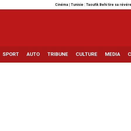
Cinéma | Tunisie : Taoufik Behi tire sa révérence
Zarzis
SPORT
AUTO
TRIBUNE
CULTURE
MEDIA