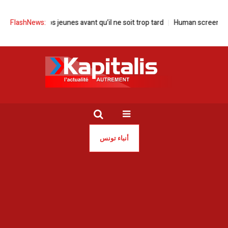
auvons nos jeunes avant qu’il ne soit trop tard
FlashNews:
Human screen festival à
أنباء تونس