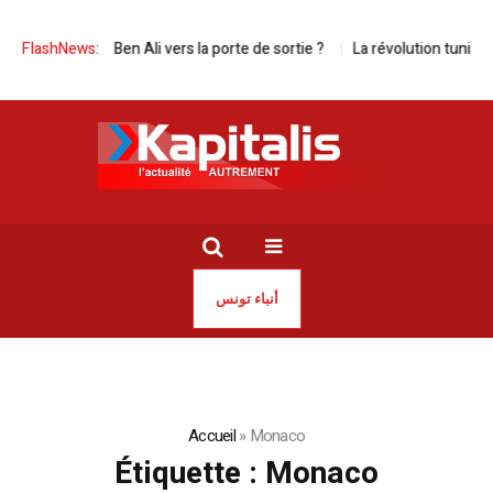
poussé Ben Ali vers la porte de sortie ?
FlashNews:
La révolution tunisienne, 15 a
أنباء تونس
Accueil
»
Monaco
Étiquette :
Monaco