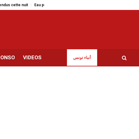
it
Eau potable | Perturbations du 13 au 23 avril : Les zones concernées (S
CONSO
VIDEOS
أنباء تونس