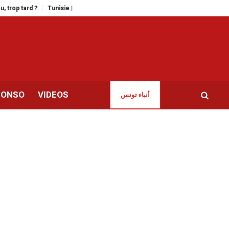
nisie | L’OTE pointe la responsabilité de l’exécutif dans les coupures d’électr
CONSO
VIDEOS
أنباء تونس