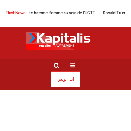
r l’égalité homme-femme au sein de l’UGTT
FlashNews:
Donald Trump, le savetie
أنباء تونس