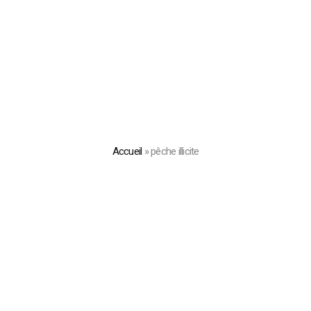
Accueil
»
pêche illicite