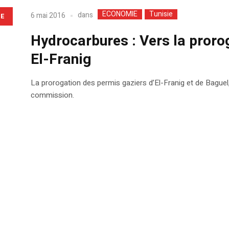
ECONOMIE
Tunisie
dans
6 mai 2016
LE
Hydrocarbures : Vers la proro
El-Franig
La prorogation des permis gaziers d’El-Franig et de Baguel, 
commission.