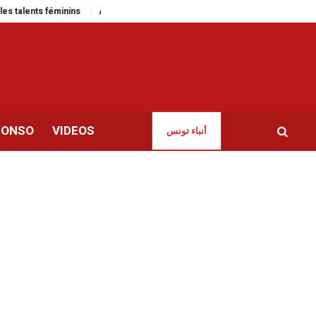
 talents féminins
Affaire Balogun | L’UEFA part en guerre contre la Fifa
CONSO
VIDEOS
أنباء تونس