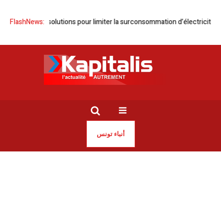
t solutions pour limiter la surconsommation d’électricité
FlashNews:
‘‘L’étreinte 
أنباء تونس