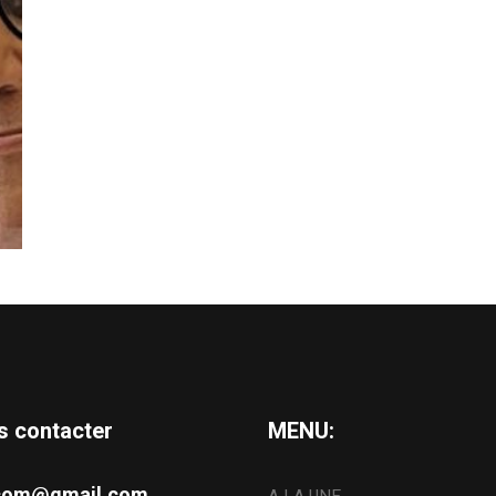
s contacter
MENU:
s.com@gmail.com