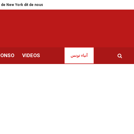
New York dit de nous autres Tunisiens
Salon du livre d’Alger | Les cagoul
CONSO
VIDEOS
أنباء تونس