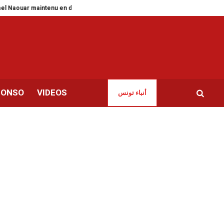
uar maintenu en détention
Croissance 2026 | Le FMI tempère l’optimisme d
CONSO
VIDEOS
أنباء تونس