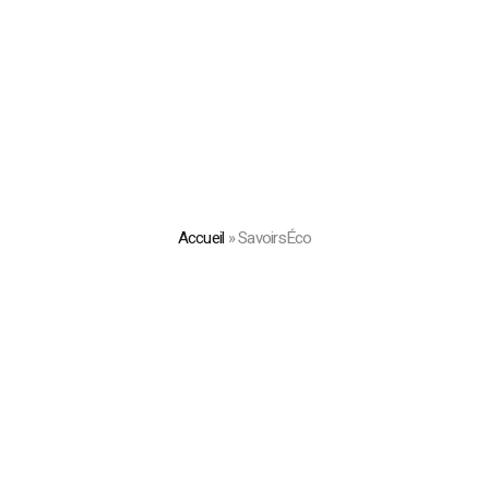
Accueil
»
SavoirsÉco