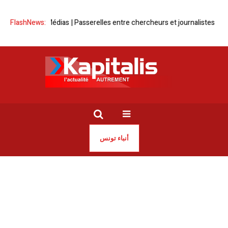
Savoirs-Médias | Passerelles entre chercheurs et journalistes
FlashNews:
Tuni
أنباء تونس