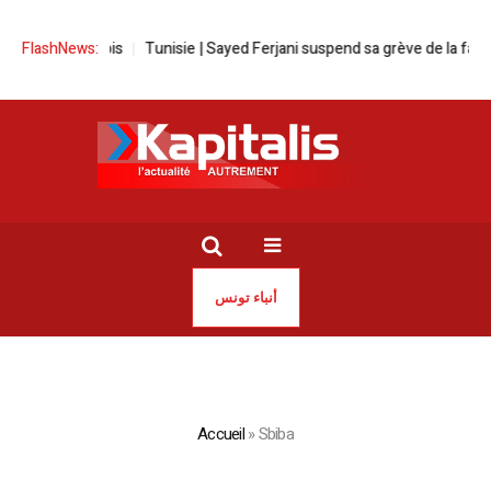
 mois
FlashNews:
Tunisie | Sayed Ferjani suspend sa grève de la faim
L’homme d’
أنباء تونس
Accueil
»
Sbiba