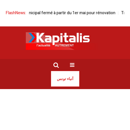
héâtre municipal fermé à partir du 1er mai pour rénovation
FlashNews:
Trafic de d
أنباء تونس