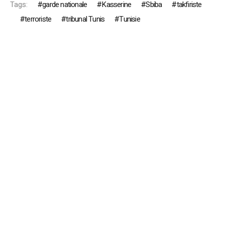
Tags:
garde nationale
Kasserine
Sbiba
takfiriste
terroriste
tribunal Tunis
Tunisie