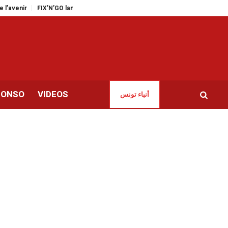
FIX’N’GO lance une application mobile innovante pour les automobilistes
CONSO
VIDEOS
أنباء تونس