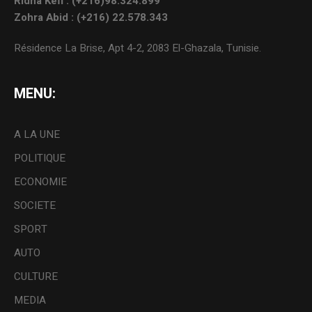
Ridha Kefi : (+216)98.324.899
Zohra Abid : (+216) 22.578.343
Résidence La Brise, Apt 4-2, 2083 El-Ghazala, Tunisie.
MENU:
A LA UNE
POLITIQUE
ECONOMIE
SOCIETE
SPORT
AUTO
CULTURE
MEDIA