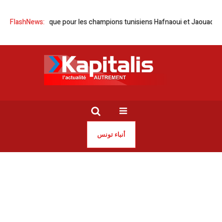
 historique pour les champions tunisiens Hafnaoui et Jaouadi
FlashNews:
Kteb T
أنباء تونس