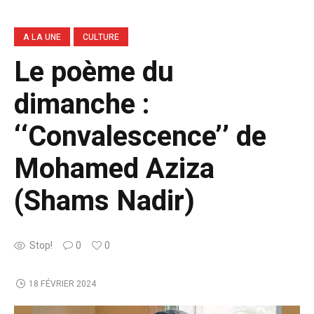
A LA UNE
CULTURE
Le poème du
dimanche :
‘‘Convalescence’’ de
Mohamed Aziza
(Shams Nadir)
Stop!
0
0
18 FÉVRIER 2024