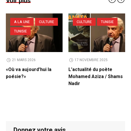
Voir plus
A LA UNE
CULTURE
CULTURE
TUNISIE
TUNISIE
21 MARS 2026
17 NOVEMBRE 2025
«Où va aujourd’hui la
L’actualité du poète
poésie?»
Mohamed Aziza / Shams
Nadir
Donnez votre avis