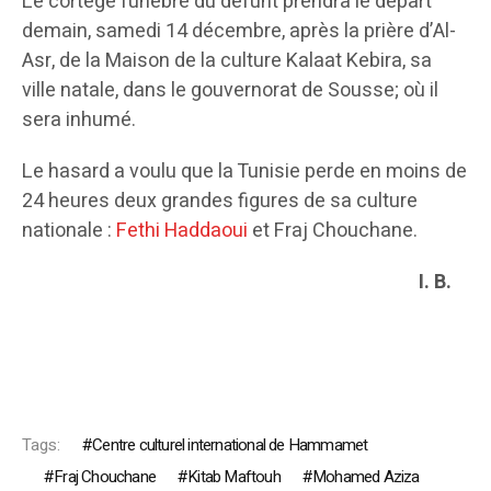
Le cortège funèbre du défunt prendra le départ
demain, samedi 14 décembre, après la prière d’Al-
Asr, de la Maison de la culture Kalaat Kebira, sa
ville natale, dans le gouvernorat de Sousse; où il
sera inhumé.
Le hasard a voulu que la Tunisie perde en moins de
24 heures deux grandes figures de sa culture
nationale :
Fethi Haddaoui
et Fraj Chouchane.
I. B.
Tags:
Centre culturel international de Hammamet
Fraj Chouchane
Kitab Maftouh
Mohamed Aziza