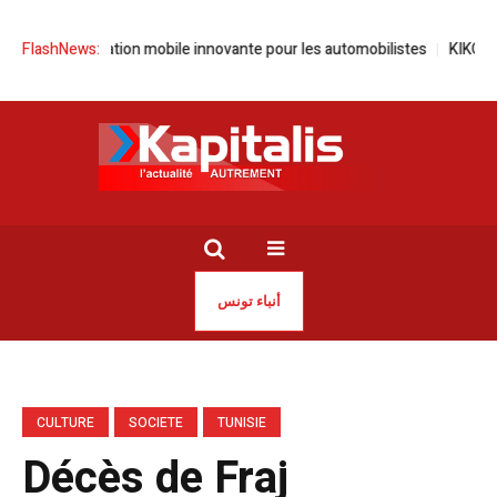
e application mobile innovante pour les automobilistes
FlashNews:
KIKO Milano in
أنباء تونس
CULTURE
SOCIETE
TUNISIE
Décès de Fraj