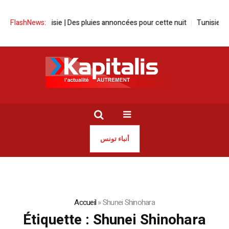
Météo-Tunisie | Des pluies annoncées pour cette nuit
FlashNews:
Tunisie | Is
أنباء تونس
Accueil
»
Shunei Shinohara
Étiquette :
Shunei Shinohara