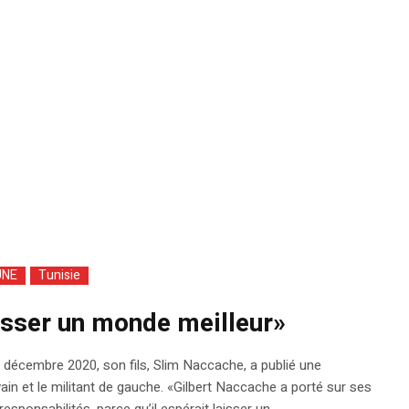
UNE
Tunisie
isser un monde meilleur»
 décembre 2020, son fils, Slim Naccache, a publié une
ain et le militant de gauche. «Gilbert Naccache a porté sur ses
sponsabilités, parce qu’il espérait laisser un...