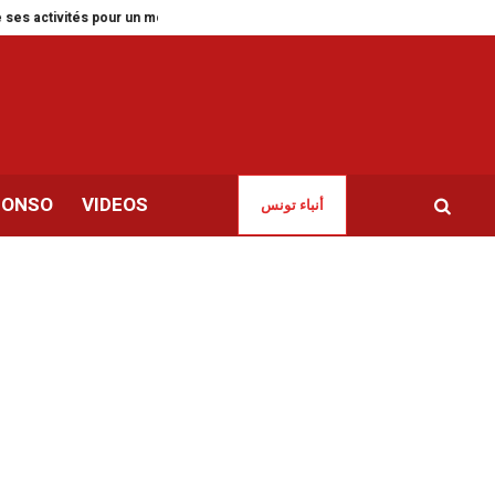
ctivités pour un mois
Tunisie | Sayed Ferjani suspend sa grève de la faim
CONSO
VIDEOS
أنباء تونس