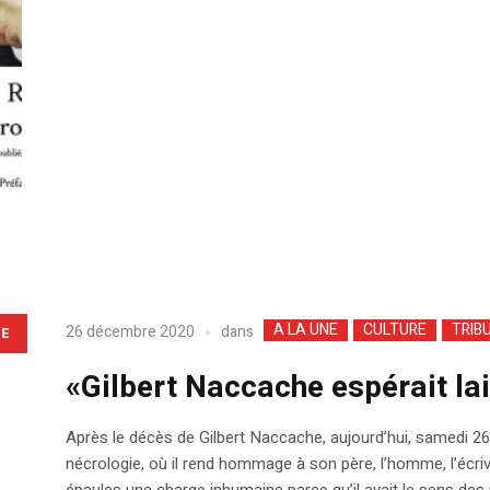
A LA UNE
CULTURE
TRIB
dans
26 décembre 2020
LE
«Gilbert Naccache espérait la
Après le décès de Gilbert Naccache, aujourd’hui, samedi 26
nécrologie, où il rend hommage à son père, l’homme, l’écriv
épaules une charge inhumaine parce qu’il avait le sens des re