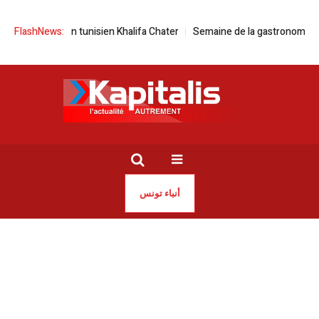
storien tunisien Khalifa Chater
FlashNews:
Semaine de la gastronomie espagnole à
أنباء تونس