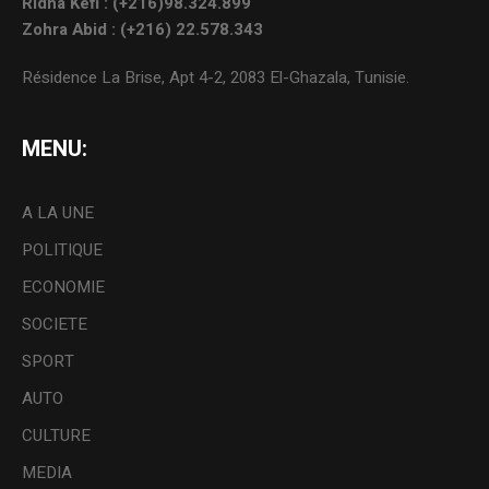
Ridha Kefi : (+216)98.324.899
Zohra Abid : (+216) 22.578.343
Résidence La Brise, Apt 4-2, 2083 El-Ghazala, Tunisie.
MENU:
A LA UNE
POLITIQUE
ECONOMIE
SOCIETE
SPORT
AUTO
CULTURE
MEDIA