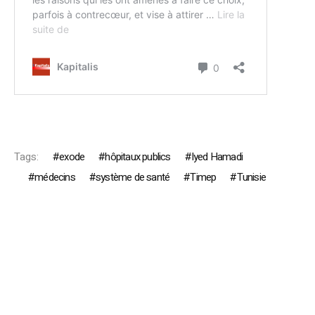
Tags:
exode
hôpitaux publics
Iyed Hamadi
médecins
système de santé
Timep
Tunisie