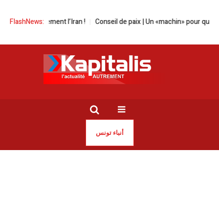
ètement l’Iran !
FlashNews:
Conseil de paix | Un «machin» pour quoi faire ?
Vio
أنباء تونس