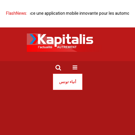
FIX’N’GO lance une application mobile innovante pour les automobilist
FlashNews:
أنباء تونس