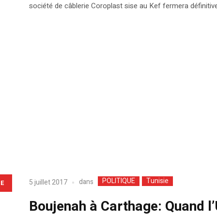
société de câblerie Coroplast sise au Kef fermera définiti
POLITIQUE
Tunisie
dans
5 juillet 2017
LE
Boujenah à Carthage: Quand l’