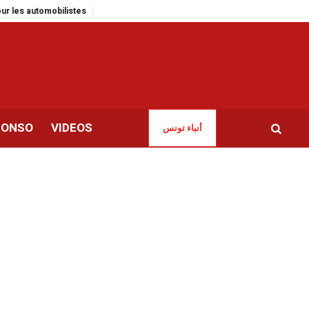
omobilistes
KIKO Milano inaugure une nouvelle boutique à Tunis-Lafayette
CONSO
VIDEOS
أنباء تونس