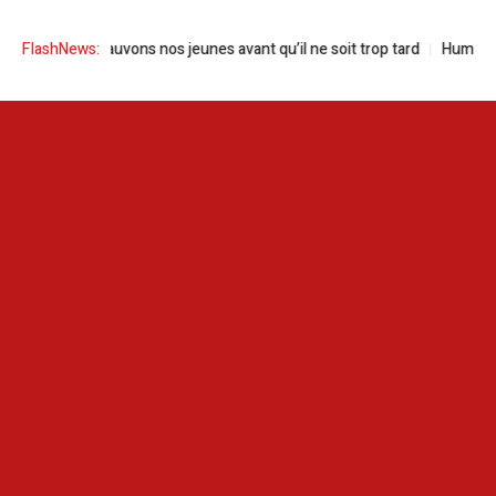
Drogue | Sauvons nos jeunes avant qu’il ne soit trop tard
FlashNews:
Human scree