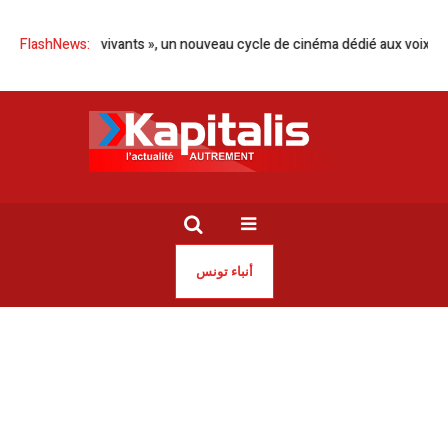
« Visibles et vivants », un nouveau cycle de cinéma dédié aux voix singu
FlashNews:
أنباء تونس