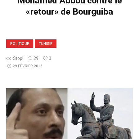
Mohamed Abbou contre le
«retour» de Bourguiba
POLITIQUE
TUNISIE
Stop!
29
0
29 FÉVRIER 2016