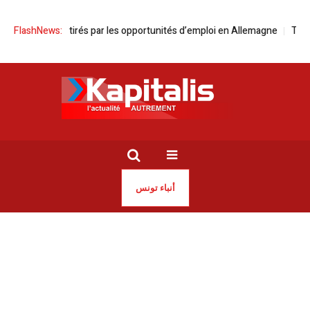
Tunisiens attirés par les opportunités d’emploi en Allemagne
FlashNews:
Traiteme
أنباء تونس