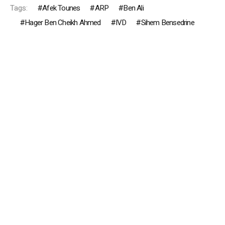
Tags:
Afek Tounes
ARP
Ben Ali
Hager Ben Cheikh Ahmed
IVD
Sihem Bensedrine