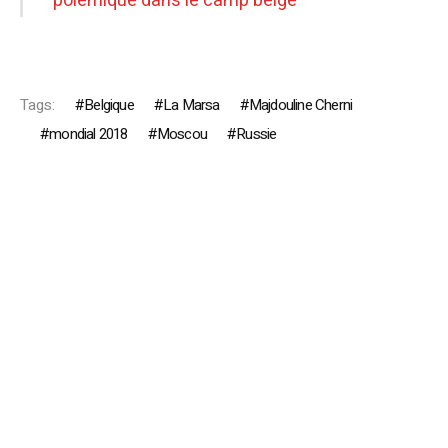
polémique dans le camp belge
Tags:
Belgique
La Marsa
Majdouline Cherni
mondial 2018
Moscou
Russie