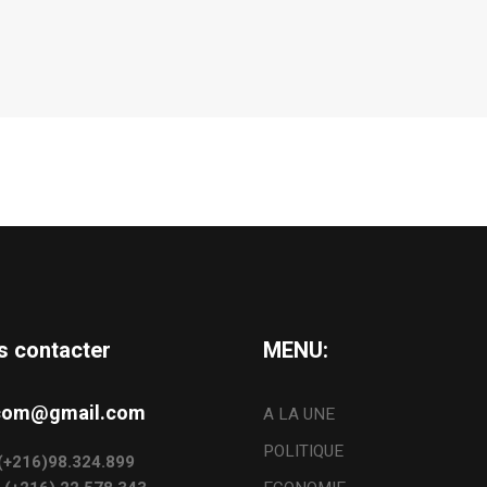
s contacter
MENU:
s.com@gmail.com
A LA UNE
POLITIQUE
: (+216)98.324.899