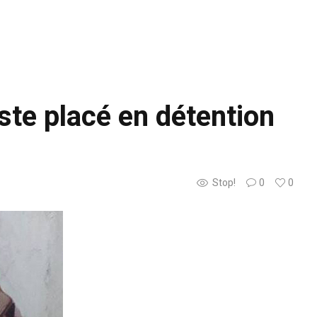
iste placé en détention
Stop!
0
0