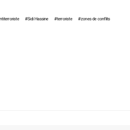
ntiterroriste
Sidi Hassine
terroriste
zones de conflits