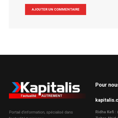
Alternative:
Pour nou
kapitali
Ridha Kefi 
Portail d’information, spécialisé dans