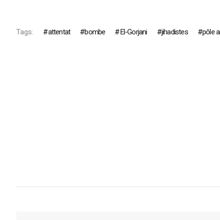
Tags:
attentat
bombe
El-Gorjani
jihadistes
pôle a