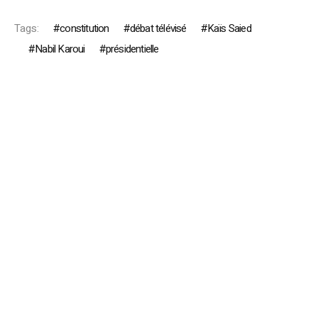
Tags:
constitution
débat télévisé
Kaïs Saied
Nabil Karoui
présidentielle