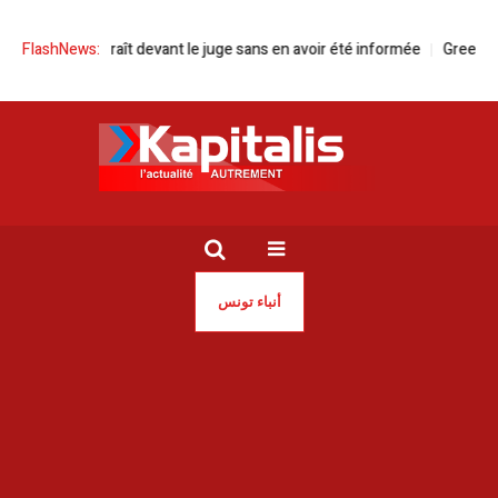
ani comparaît devant le juge sans en avoir été informée
FlashNews:
Green Forwar
أنباء تونس