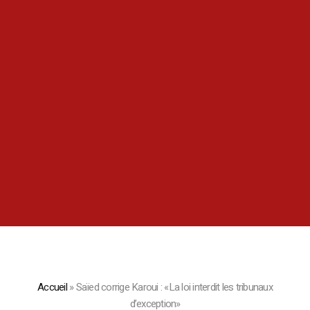
Accueil
»
Saïed corrige Karoui : «La loi interdit les tribunaux
d’exception»