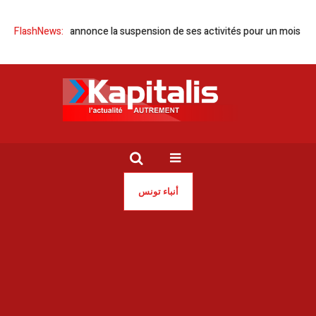
CT Tunisie annonce la suspension de ses activités pour un mois
FlashNews:
Tun
أنباء تونس