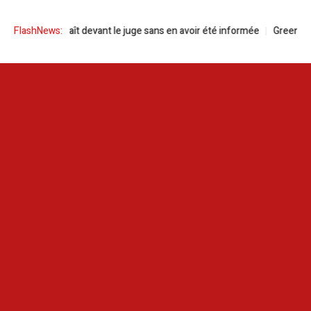
i comparaît devant le juge sans en avoir été informée
FlashNews:
Green Forward 