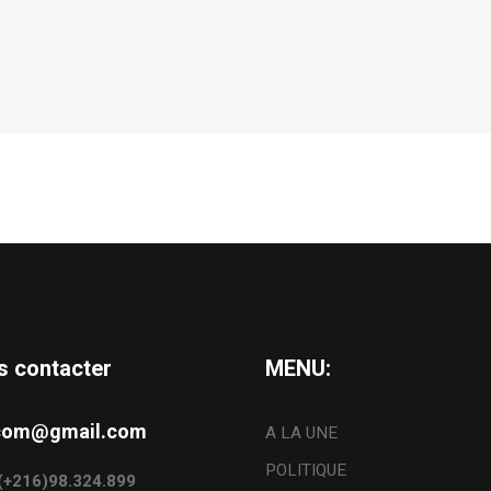
s contacter
MENU:
s.com@gmail.com
A LA UNE
POLITIQUE
: (+216)98.324.899