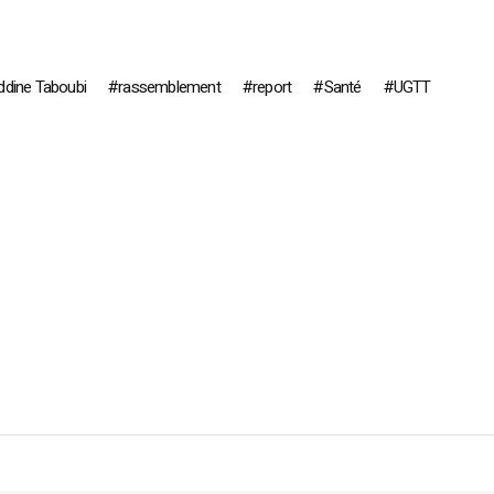
dine Taboubi
rassemblement
report
Santé
UGTT