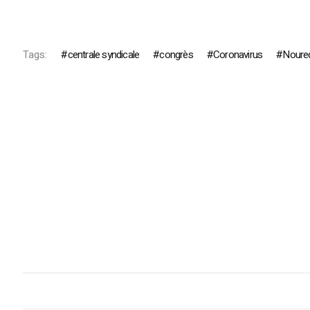
Tags:
centrale syndicale
congrès
Coronavirus
Noured