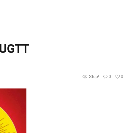
l’UGTT
Stop!
0
0