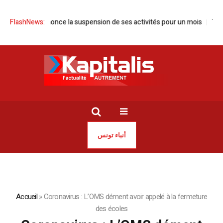
nisie annonce la suspension de ses activités pour un mois
FlashNews:
Tunisie 
أنباء تونس
Accueil
»
Coronavirus : L’OMS dément avoir appelé à la fermeture
des écoles