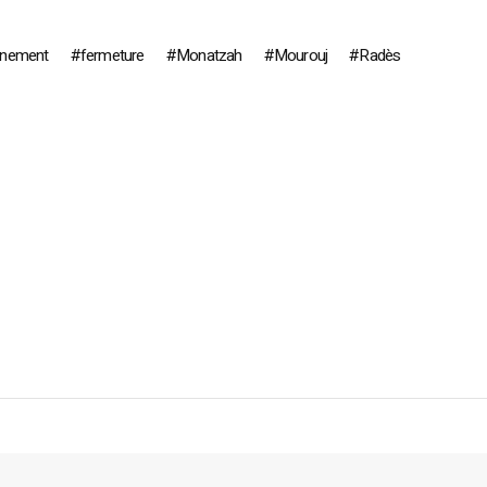
nnement
fermeture
Monatzah
Mourouj
Radès