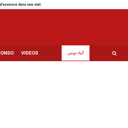
 dans une station-service Shell
‘‘Saicha, mère à 11 ans’’ | Une enfance v
CONSO
VIDEOS
أنباء تونس