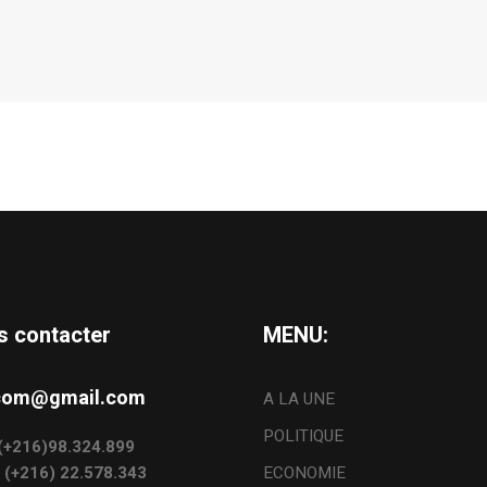
s contacter
MENU:
s.com@gmail.com
A LA UNE
POLITIQUE
: (+216)98.324.899
: (+216) 22.578.343
ECONOMIE