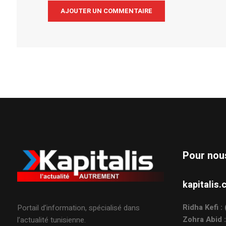
Alternative:
Pour nou
kapitali
Ridha Kefi 
Portail d’information, spécialisé dans
Zohra Abid 
l’actualité tunisienne.