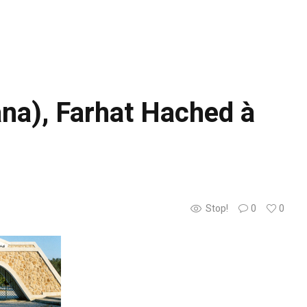
ana), Farhat Hached à
Stop!
0
0