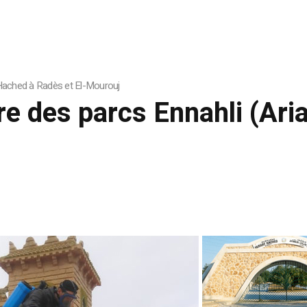
 Hached à Radès et El-Mourouj
e des parcs Ennahli (Ari