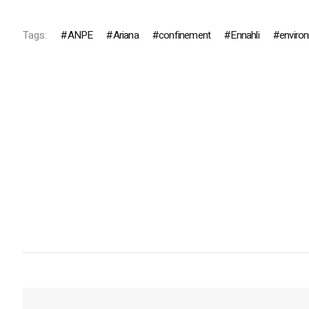
Tags:
ANPE
Ariana
confinement
Ennahli
enviro