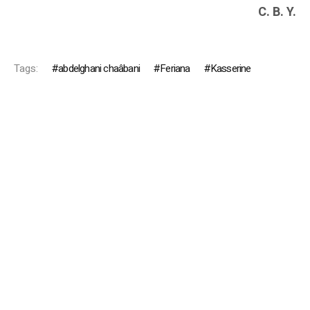
C. B. Y.
Tags:
abdelghani chaâbani
Feriana
Kasserine