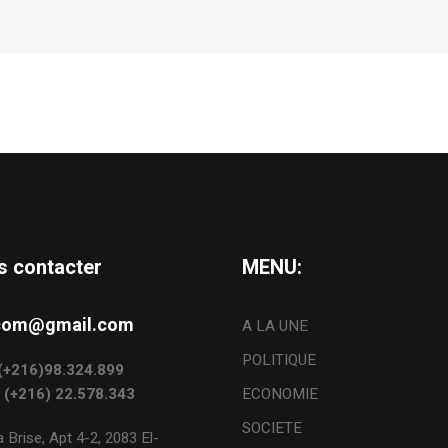
s contacter
MENU:
s.com@gmail.com
A LA UNE
POLITIQUE
: (+216)98.324.899
: (+216) 22.578.343
ECONOMIE
SOCIETE
 Brise, Apt 4-2, 2083 El-