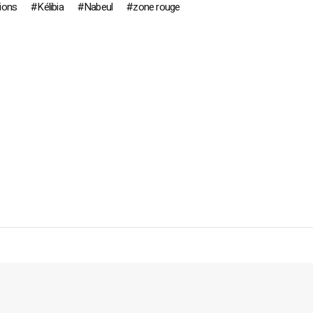
ions
Kélibia
Nabeul
zone rouge